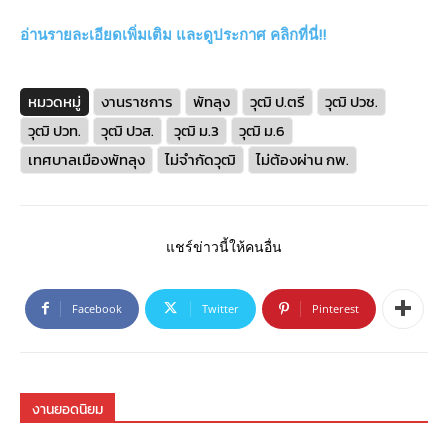
อ่านรายละเอียดเพิ่มเติม และดูประกาศ คลิกที่นี่!!
หมวดหมู่
งานราชการ
พัทลุง
วุฒิ ป.ตรี
วุฒิ ปวช.
วุฒิ ปวท.
วุฒิ ปวส.
วุฒิ ม.3
วุฒิ ม.6
เทศบาลเมืองพัทลุง
ไม่จำกัดวุฒิ
ไม่ต้องผ่าน กพ.
แชร์ข่าวนี้ให้คนอื่น
Facebook
Twitter
Pinterest
งานยอดนิยม