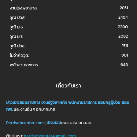
2851
งานโรงพยาบาล
2494
วุฒิ ปวส.
2200
วุฒิ ม.6
2082
วุฒิ ม.3
1511
วุฒิ ปวช.
901
ไม่จำกัดวุฒิ
648
พนักงานราชการ
เกี่ยวกับเรา
ข่าวเปิดสอบราชการ
งานรัฐวิสาหกิจ
พนักงานราชการ
สอบครูผู้ช่วย
สอบ
กพ.
และงานอื่น ๆ อีกมากมาย
Perdsobcenter.com
|
เปิดสอบ
เซนเตอร์ดอทคอม
ติดต่อเรา:
perdsobcenter@gmail.com