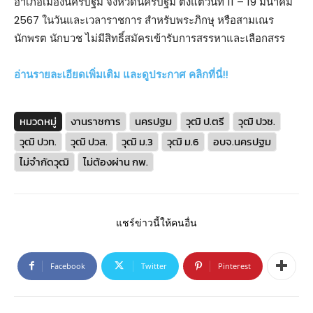
อำเภอเมืองนครปฐม จังหวัดนครปฐม ตั้งแต่วันที่ 11 – 19 มีนาคม
2567 ในวันและเวลาราชการ สำหรับพระภิกษุ หรือสามเณร
นักพรต นักบวช ไม่มีสิทธิ์สมัครเข้ารับการสรรหาและเลือกสรร
อ่านรายละเอียดเพิ่มเติม และดูประกาศ คลิกที่นี่!!
หมวดหมู่
งานราชการ
นครปฐม
วุฒิ ป.ตรี
วุฒิ ปวช.
วุฒิ ปวท.
วุฒิ ปวส.
วุฒิ ม.3
วุฒิ ม.6
อบจ.นครปฐม
ไม่จำกัดวุฒิ
ไม่ต้องผ่าน กพ.
แชร์ข่าวนี้ให้คนอื่น
Facebook
Twitter
Pinterest