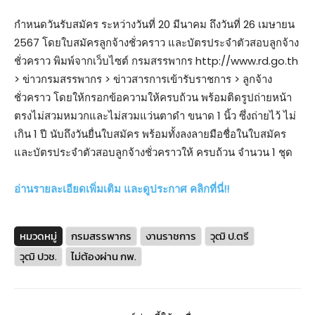
กำหนดวันรับสมัคร ระหว่างวันที่ 20 มีนาคม ถึงวันที่ 26 เมษายน
2567 โดยใบสมัครลูกจ้างชั่วคราว และบัตรประจำตัวสอบลูกจ้าง
ชั่วคราว พิมพ์จากเว็บไซต์ กรมสรรพากร http://www.rd.go.th
> ข่าวกรมสรรพากร > ข่าวสารการเข้ารับราชการ > ลูกจ้าง
ชั่วคราว โดยให้กรอกข้อความให้ครบถ้วน พร้อมติดรูปถ่ายหน้า
ตรงไม่สวมหมวกและไม่สวมแว่นตาดำ ขนาด 1 นิ้ว ซึ่งถ่ายไว้ ไม่
เกิน 1 ปี นับถึงวันยื่นใบสมัคร พร้อมทั้งลงลายมือชื่อในใบสมัคร
และบัตรประจำตัวสอบลูกจ้างชั่วคราวให้ ครบถ้วน จำนวน 1 ชุด
อ่านรายละเอียดเพิ่มเติม และดูประกาศ คลิกที่นี่!!
หมวดหมู่
กรมสรรพากร
งานราชการ
วุฒิ ป.ตรี
วุฒิ ปวช.
ไม่ต้องผ่าน กพ.